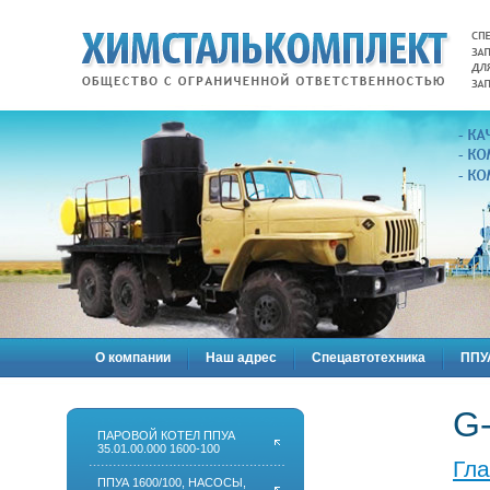
О компании
Наш адрес
Спецавтотехника
ППУА
G-
ПАРОВОЙ КОТЕЛ ППУА
35.01.00.000 1600-100
Гл
ППУА 1600/100, НАСОСЫ,