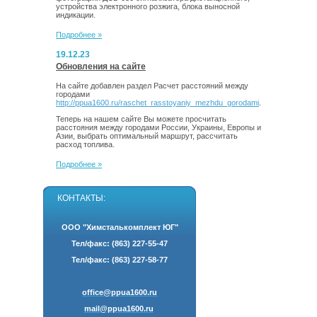
устройства электронного розжига, блока выносной
индикации.
Подробнее »
19.12.23
Обновления на сайте
На сайте добавлен раздел Расчет расстояний между
городами
http://ppua1600.ru/raschet_rasstoyaniy_mezhdu_gorodami
.
Теперь на нашем сайте Вы можете просчитать
расстояния между городами России, Украины, Европы и
Азии, выбрать оптимальный маршрут, рассчитать
расход топлива.
Подробнее »
КОНТАКТЫ:
ООО "Химсталькомплект ЮГ"
Тел/факс:
(863)
227-55-47
Тел/факс:
(863)
227-58-77
office@ppua1600.ru
mail@ppua1600.ru