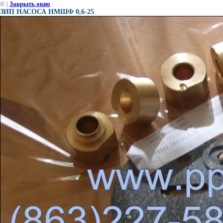
©
|
Закрыть окно
ЗИП НАСОСА НМШФ 0,6-25