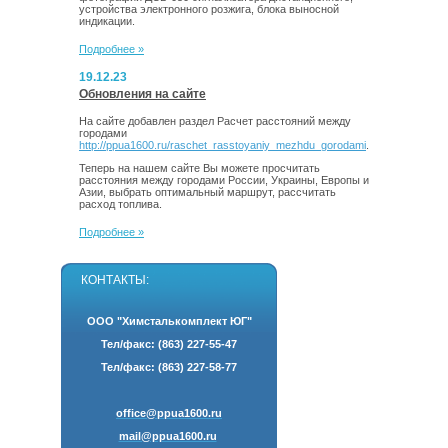
устройства электронного розжига, блока выносной
индикации.
Подробнее »
19.12.23
Обновления на сайте
На сайте добавлен раздел Расчет расстояний между
городами
http://ppua1600.ru/raschet_rasstoyaniy_mezhdu_gorodami
.
Теперь на нашем сайте Вы можете просчитать
расстояния между городами России, Украины, Европы и
Азии, выбрать оптимальный маршрут, рассчитать
расход топлива.
Подробнее »
КОНТАКТЫ:
ООО "Химсталькомплект ЮГ"
Тел/факс:
(863)
227-55-47
Тел/факс:
(863)
227-58-77
office@ppua1600.ru
mail@ppua1600.ru